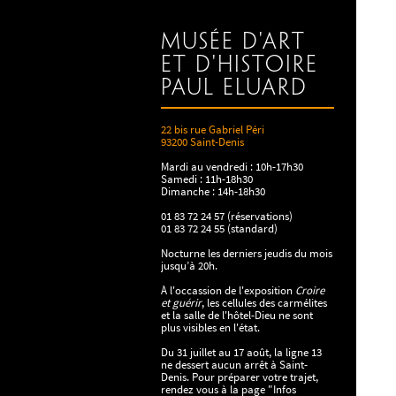
Musée d'art
et d'histoire
Paul Eluard
22 bis rue Gabriel Péri
93200 Saint-Denis
Mardi au vendredi : 10h-17h30
Samedi : 11h-18h30
Dimanche : 14h-18h30
01 83 72 24 57 (réservations)
01 83 72 24 55 (standard)
Nocturne les derniers jeudis du mois
jusqu’à 20h.
À l'occassion de l'exposition
Croire
et guérir
, les cellules des carmélites
et la salle de l'hôtel-Dieu ne sont
plus visibles en l'état.
Du 31 juillet au 17 août, la ligne 13
ne dessert aucun arrêt à Saint-
Denis. Pour préparer votre trajet,
rendez vous à la page "Infos