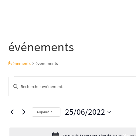
événements
Évènements
événements
Recherche
Saisir
et
mot-
navigation
clé.
de
Rechercher
25/06/2022
vues
Aujourd’hui
Évènements
Évènements
Sélectionnez
par
une
mot-