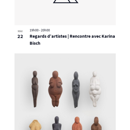
Photo
View
19h00
-
20h00
MAI
22
Regards d’artistes | Rencontre avec Karina
Bisch