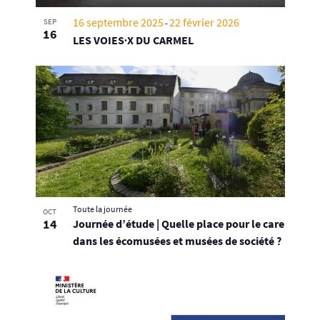
16 septembre 2025
22 février 2026
SEP
-
16
LES VOIES∙X DU CARMEL
Toute la journée
OCT
14
Journée d’étude | Quelle place pour le care
dans les écomusées et musées de société ?