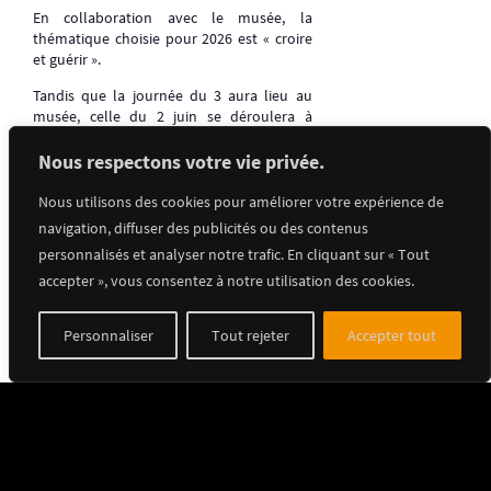
En collaboration avec le musée, la
thématique choisie pour 2026 est « croire
et guérir ».
Tandis que la journée du 3 aura lieu au
musée, celle du 2 juin se déroulera à
l’hôpital Avicenne (
lien d’inscription
)
Nous respectons votre vie privée.
Retrouvez toute la programmation
dans
l’agenda
!
Nous utilisons des cookies pour améliorer votre expérience de
navigation, diffuser des publicités ou des contenus
personnalisés et analyser notre trafic. En cliquant sur « Tout
accepter », vous consentez à notre utilisation des cookies.
Ajouter au calendrier
Personnaliser
Tout rejeter
Accepter tout