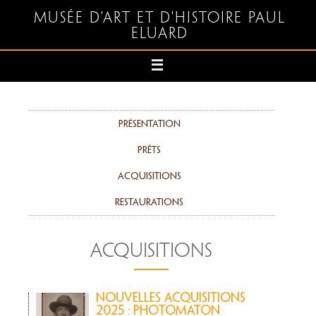
Musée d'art et d'histoire Paul
Eluard
Présentation
Prêts
Acquisitions
Restaurations
ACQUISITIONS
Nouvelles acquisitions
2025 : Photomaton