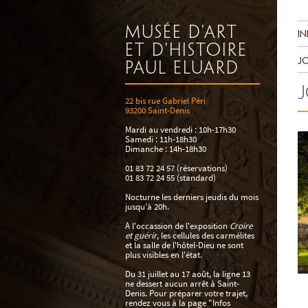
Musée d'art
in
et d'histoire
Jo
Paul Eluard
J
22 bis rue Gabriel Péri
93200 Saint-Denis
Mardi au vendredi : 10h-17h30
Samedi : 11h-18h30
Dimanche : 14h-18h30
01 83 72 24 57 (réservations)
01 83 72 24 55 (standard)
Nocturne les derniers jeudis du mois
jusqu’à 20h.
À l'occassion de l'exposition
Croire
et guérir
, les cellules des carmélites
et la salle de l'hôtel-Dieu ne sont
plus visibles en l'état.
Du 31 juillet au 17 août, la ligne 13
ne dessert aucun arrêt à Saint-
Denis. Pour préparer votre trajet,
rendez vous à la page "Infos