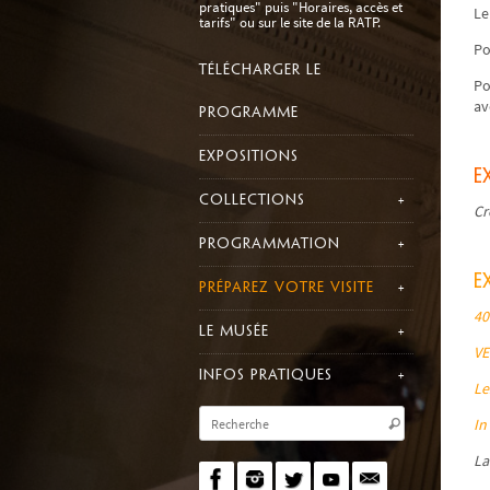
pratiques" puis "Horaires, accès et
Le
tarifs" ou sur le site de la RATP.
Po
TÉLÉCHARGER LE
Po
av
PROGRAMME
EXPOSITIONS
E
COLLECTIONS
Cr
PROGRAMMATION
E
PRÉPAREZ VOTRE VISITE
40
LE MUSÉE
VE
INFOS PRATIQUES
Le
In
La