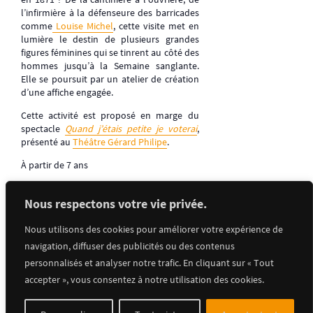
l’infirmière à la défenseure des barricades
comme
Louise Michel
, cette visite met en
lumière le destin de plusieurs grandes
figures féminines qui se tinrent au côté des
hommes jusqu’à la Semaine sanglante.
Elle se poursuit par un atelier de création
d’une affiche engagée.
Cette activité est proposé en marge du
spectacle
Quand j’étais petite je voterai
,
présenté au
Théâtre Gérard Philipe
.
À partir de 7 ans
Nous respectons votre vie privée.
Retrouvez toute la programmation dans
l’agenda
!
Nous utilisons des cookies pour améliorer votre expérience de
navigation, diffuser des publicités ou des contenus
personnalisés et analyser notre trafic. En cliquant sur « Tout
accepter », vous consentez à notre utilisation des cookies.
Ajouter au calendrier