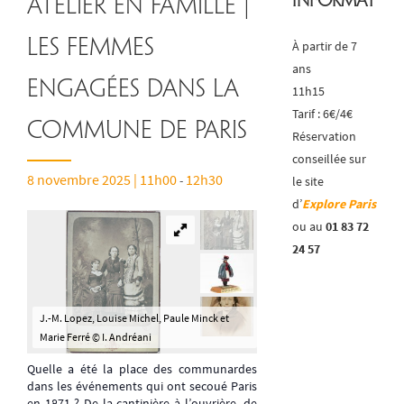
Informatio
Atelier en famille |
Les femmes
À partir de 7
ans
engagées dans la
11h15
Tarif : 6€/4€
Commune de Paris
Réservation
conseillée sur
8 novembre 2025 | 11h00
12h30
-
le site
d’
Explore Paris
ou au
01 83 72
24 57
J.-M. Lopez, Louise Michel, Paule Minck et
Marie Ferré © I. Andréani
Quelle a été la place des communardes
dans les événements qui ont secoué Paris
en 1871 ? De la cantinière à l’ouvrière, de