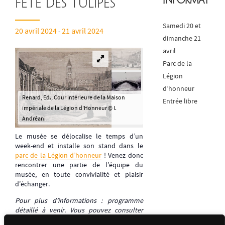
Informatio
Fête des Tulipes
Samedi 20 et
20 avril 2024
21 avril 2024
-
dimanche 21
avril
Parc de la
Légion
d’honneur
Renard, Ed., Cour intérieure de la Maison
Entrée libre
impériale de la Légion d'Honneur © I.
Andréani
Le musée se délocalise le temps d’un
week-end et installe son stand dans le
parc de la Légion d’honneur
! Venez donc
rencontrer une partie de l’équipe du
musée, en toute convivialité et plaisir
d’échanger.
Pour plus d’informations : programme
détaillé à venir. Vous pouvez consulter
l’article du
site internet
de la Ville de Saint-