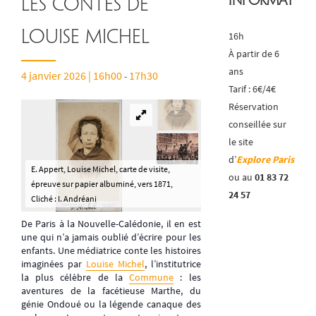
Informatio
Les contes de
Louise Michel
16h
À partir de 6
ans
4 janvier 2026 | 16h00
17h30
-
Tarif : 6€/4€
Réservation
conseillée sur
le site
d’
Explore Paris
E. Appert, Louise Michel, carte de visite,
ou au
01 83 72
épreuve sur papier albuminé, vers 1871,
24 57
Cliché : I. Andréani
De Paris à la Nouvelle-Calédonie, il en est
une qui n’a jamais oublié d’écrire pour les
enfants. Une médiatrice conte les histoires
imaginées par
Louise Michel
, l’institutrice
la plus célèbre de la
Commune
: les
aventures de la facétieuse Marthe, du
génie Ondoué ou la légende canaque des