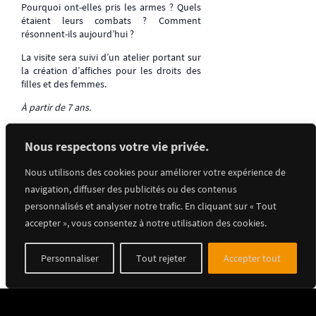
Pourquoi ont-elles pris les armes ? Quels
étaient leurs combats ? Comment
résonnent-ils aujourd’hui ?
La visite sera suivi d’un atelier portant sur
la création d’affiches pour les droits des
filles et des femmes.
À partir de 7 ans.
Nous respectons votre vie privée.
Retrouvez toute la programmation dans
l’agenda
!
Nous utilisons des cookies pour améliorer votre expérience de
navigation, diffuser des publicités ou des contenus
personnalisés et analyser notre trafic. En cliquant sur « Tout
accepter », vous consentez à notre utilisation des cookies.
Ajouter au calendrier
Personnaliser
Tout rejeter
Accepter tout