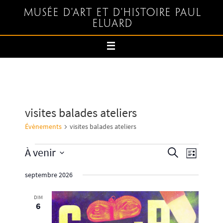
Musée d'art et d'histoire Paul
Eluard
visites balades ateliers
Évènements
visites balades ateliers
À venir
Recherche
Navigation
Recherche
Liste
et
de
Sélectionnez
septembre 2026
navigation
vues
une
de
Évènemen
date.
DIM
vues
6
Évènements