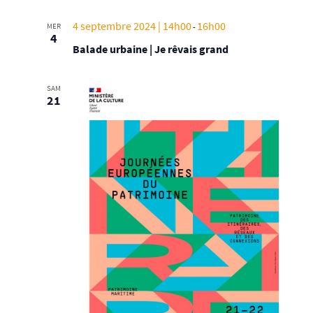
4 septembre 2024 | 14h00
16h00
MER
-
4
Balade urbaine | Je rêvais grand
SAM
21