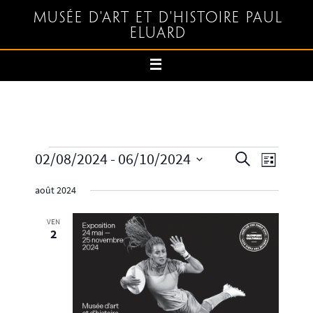
Musée d'art et d'histoire Paul
Eluard
02/08/2024
 - 
06/10/2024
Recherche
Navigation
Recherche
Liste
et
de
Sélectionnez
août 2024
navigation
vues
une
de
Évènemen
date.
VEN
vues
2
Évènements