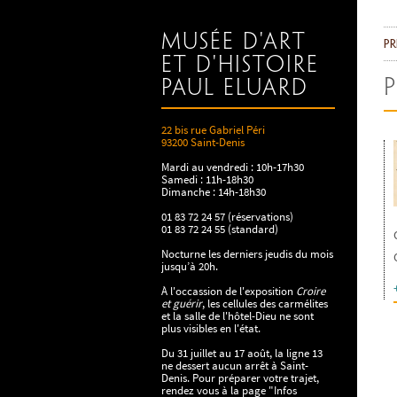
Musée d'art
Pr
et d'histoire
P
Paul Eluard
22 bis rue Gabriel Péri
93200 Saint-Denis
Mardi au vendredi : 10h-17h30
Samedi : 11h-18h30
Dimanche : 14h-18h30
01 83 72 24 57 (réservations)
01 83 72 24 55 (standard)
Nocturne les derniers jeudis du mois
jusqu’à 20h.
À l'occassion de l'exposition
Croire
et guérir
, les cellules des carmélites
et la salle de l'hôtel-Dieu ne sont
plus visibles en l'état.
Du 31 juillet au 17 août, la ligne 13
ne dessert aucun arrêt à Saint-
Denis. Pour préparer votre trajet,
rendez vous à la page "Infos