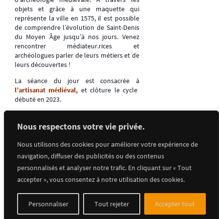
objets et grâce à une maquette qui
représente la ville en 1575, il est possible
de comprendre l’évolution de Saint-Denis
du Moyen Âge jusqu’à nos jours. Venez
rencontrer médiateur.rices et
archéologues parler de leurs métiers et de
leurs découvertes !
La séance du jour est consacrée à
l’artisanat
médiéval,
et clôture le cycle
débuté en 2023.
Nous respectons votre vie privée.
Retrouvez toute la programmation dans
l’agenda
!
Nous utilisons des cookies pour améliorer votre expérience de
navigation, diffuser des publicités ou des contenus
personnalisés et analyser notre trafic. En cliquant sur « Tout
accepter », vous consentez à notre utilisation des cookies.
Ajouter au calendrier
Personnaliser
Tout rejeter
Accepter tout