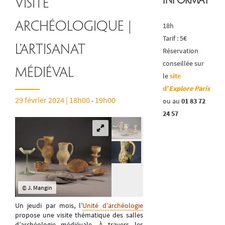
Informatio
Visite
archéologique |
18h
Tarif : 5€
L’artisanat
Réservation
conseillée sur
médiéval
le
site
d’
Explore Paris
29 février 2024 | 18h00
19h00
-
ou au
01 83 72
24 57
© J. Mangin
Un jeudi par mois, l’
Unité d’archéologie
propose une visite thématique des salles
d’archéologie médiévale. À travers les