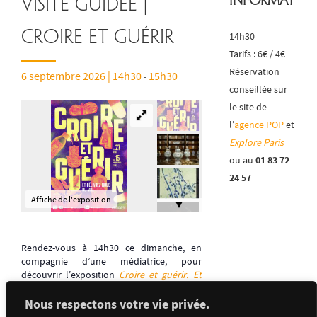
Informatio
Visite guidée |
Croire et guérir
14h30
Tarifs : 6€ / 4€
Réservation
6 septembre 2026 | 14h30
15h30
-
conseillée sur
le site de
l’
agence POP
et
Explore Paris
ou au
01 83 72
24 57
Affiche de l'exposition
Rendez-vous à 14h30 ce dimanche, en
compagnie d’une médiatrice, pour
découvrir l’exposition
Croire et guérir. Et
délivrez-nous du mal
.
Nous respectons votre vie privée.
Retrouvez toute la programmation