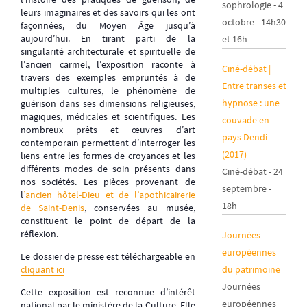
sophrologie - 4
leurs imaginaires et des savoirs qui les ont
octobre - 14h30
façonnées, du Moyen Âge jusqu’à
aujourd’hui. En tirant parti de la
et 16h
singularité architecturale et spirituelle de
l’ancien carmel, l’exposition raconte à
Ciné-débat |
travers des exemples empruntés à de
Entre transes et
multiples cultures, le phénomène de
hypnose : une
guérison dans ses dimensions religieuses,
magiques, médicales et scientifiques. Les
couvade en
nombreux prêts et œuvres d’art
pays Dendi
contemporain permettent d’interroger les
(2017)
liens entre les formes de croyances et les
différents modes de soin présents dans
Ciné-débat - 24
nos sociétés. Les pièces provenant de
septembre -
l
’ancien hôtel-Dieu et de l’apothicairerie
18h
de Saint-Denis
, conservées au musée,
constituent le point de départ de la
réflexion.
Journées
européennes
Le dossier de presse est téléchargeable en
du patrimoine
cliquant ici
Journées
Cette exposition est reconnue d’intérêt
européennes
national par le ministère de la Culture. Elle