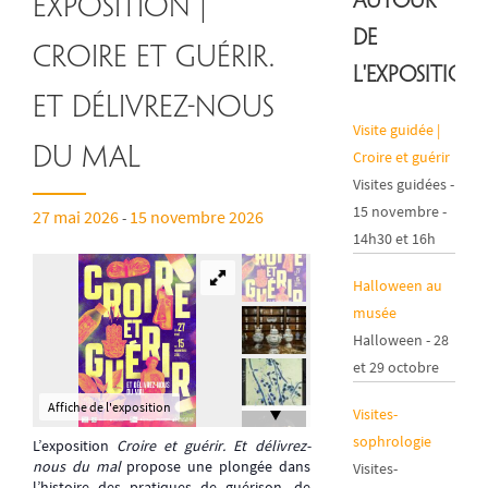
Autour
Exposition |
de
Croire et guérir.
l'exposition
Et délivrez-nous
Visite guidée |
du mal
Croire et guérir
Visites guidées -
15 novembre -
27 mai 2026
15 novembre 2026
-
14h30 et 16h
Halloween au
musée
Halloween - 28
et 29 octobre
Affiche de l'exposition
Visites-
sophrologie
L’exposition
Croire et guérir. Et délivrez-
nous
du mal
propose une plongée dans
Visites-
l’histoire des pratiques de guérison, de