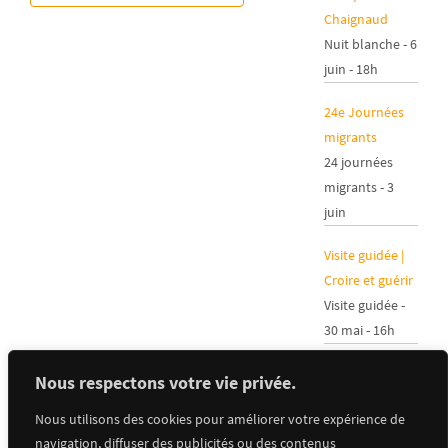
Chaignaud
Nuit blanche - 6
juin - 18h
24e Journées
migrants
24 journées
migrants - 3
juin
Visite guidée |
Croire et guérir
Visite guidée -
30 mai - 16h
Carte blanche à
Nous respectons votre vie privée.
Saint-Denis
Nous utilisons des cookies pour améliorer votre expérience de
LGBTQI+ et le
navigation, diffuser des publicités ou des contenus