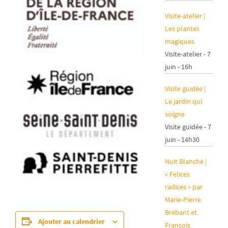
Visite-atelier |
Les plantes
magiques
Visite-atelier - 7
juin - 16h
Visite guidée |
Le jardin qui
soigne
Visite guidée - 7
juin - 14h30
Nuit Blanche |
« Felices
radices » par
Marie-Pierre
Brébant et
Ajouter au calendrier
François