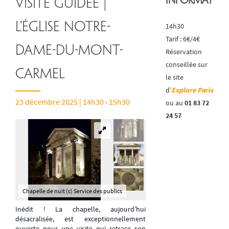
Informatio
Visite guidée |
L’église Notre-
14h30
Tarif : 6€/4€
Dame-du-Mont-
Réservation
conseillée sur
Carmel
le site
d’
Explore Paris
23 décembre 2025 | 14h30
15h30
-
ou au
01 83 72
24 57
Chapelle de nuit (c) Service des publics
Inédit ! La chapelle, aujourd’hui
désacralisée, est exceptionnellement
ouverte pour une visite qui retrace son