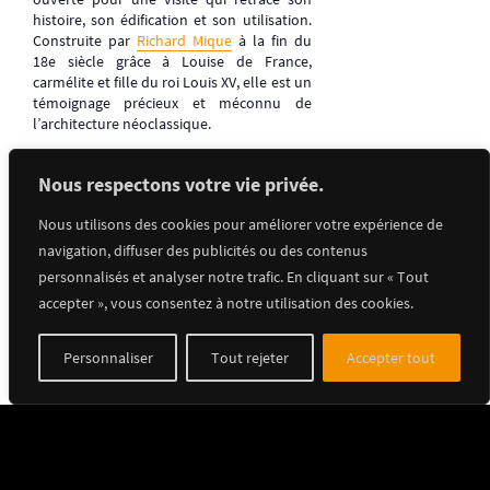
histoire, son édification et son utilisation.
Construite par
Richard Mique
à la fin du
18e siècle grâce à Louise de France,
carmélite et fille du roi Louis XV, elle est un
témoignage précieux et méconnu de
l’architecture néoclassique.
Nous respectons votre vie privée.
Retrouvez toute la programmation dans
l’agenda
!
Nous utilisons des cookies pour améliorer votre expérience de
navigation, diffuser des publicités ou des contenus
personnalisés et analyser notre trafic. En cliquant sur « Tout
accepter », vous consentez à notre utilisation des cookies.
Ajouter au calendrier
Personnaliser
Tout rejeter
Accepter tout