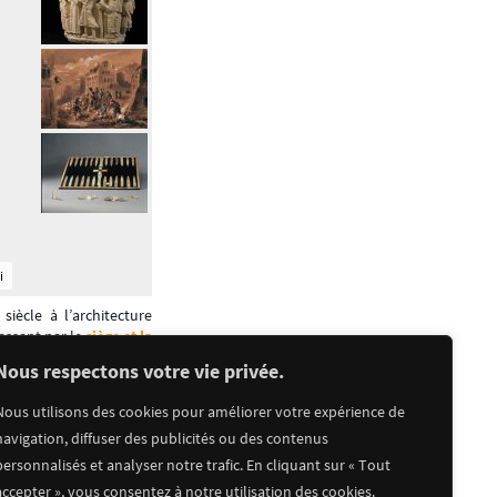
i
siècle à l’architecture
passant par le
siège et la
t insoupçonnées.
Nous respectons votre vie privée.
Nous utilisons des cookies pour améliorer votre expérience de
navigation, diffuser des publicités ou des contenus
personnalisés et analyser notre trafic. En cliquant sur « Tout
accepter », vous consentez à notre utilisation des cookies.