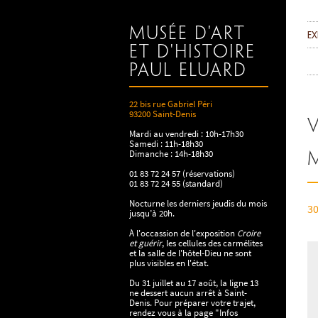
Musée d'art
Ex
et d'histoire
Paul Eluard
22 bis rue Gabriel Péri
93200 Saint-Denis
V
Mardi au vendredi : 10h-17h30
Samedi : 11h-18h30
Dimanche : 14h-18h30
01 83 72 24 57 (réservations)
01 83 72 24 55 (standard)
Nocturne les derniers jeudis du mois
30
jusqu’à 20h.
À l'occassion de l'exposition
Croire
et guérir
, les cellules des carmélites
et la salle de l'hôtel-Dieu ne sont
plus visibles en l'état.
Du 31 juillet au 17 août, la ligne 13
ne dessert aucun arrêt à Saint-
Denis. Pour préparer votre trajet,
rendez vous à la page "Infos