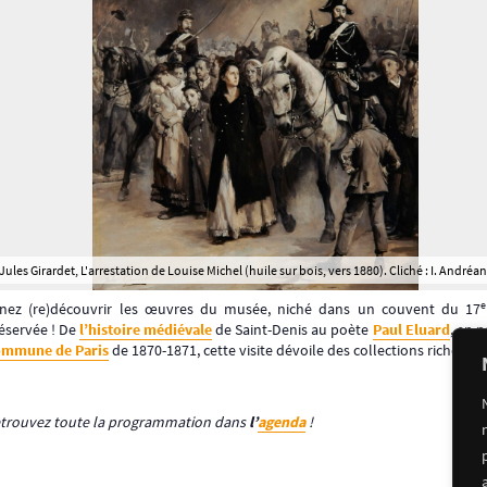
Jules Girardet, L'arrestation de Louise Michel (huile sur bois, vers 1880). Cliché : I. Andréan
e
nez (re)découvrir les œuvres du musée, niché dans un couvent du 17
éservée ! De
l’histoire médiévale
de Saint-Denis au poète
Paul Eluard
, en 
mmune de Paris
de 1870-1871, cette visite dévoile des collections riches e
trouvez toute la programmation dans
l’
agenda
!