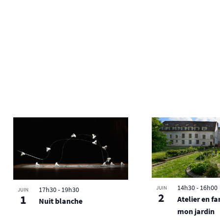
14h30
-
16h00
JUIN
17h30
-
19h30
JUIN
2
1
Atelier en fa
Nuit blanche
mon jardin