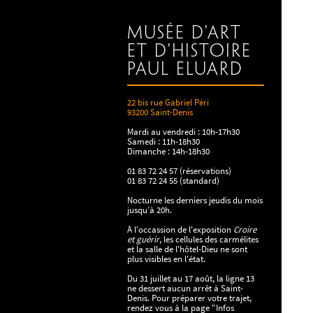
Musée d'art
et d'histoire
Paul Eluard
22 bis rue Gabriel Péri
93200 Saint-Denis
Mardi au vendredi : 10h-17h30
Samedi : 11h-18h30
Dimanche : 14h-18h30
01 83 72 24 57 (réservations)
01 83 72 24 55 (standard)
Nocturne les derniers jeudis du mois
jusqu’à 20h.
À l'occassion de l'exposition
Croire
et guérir
, les cellules des carmélites
et la salle de l'hôtel-Dieu ne sont
plus visibles en l'état.
Du 31 juillet au 17 août, la ligne 13
ne dessert aucun arrêt à Saint-
Denis. Pour préparer votre trajet,
rendez vous à la page "Infos