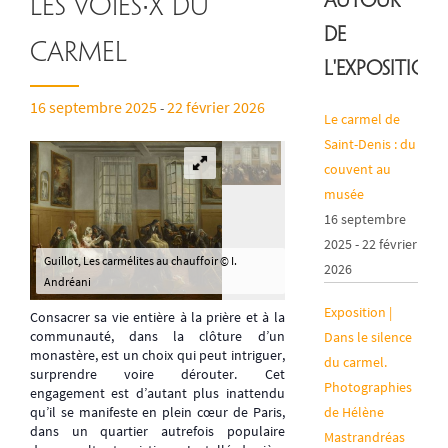
Autour
LES VOIES∙X DU
de
CARMEL
l'exposition
16 septembre 2025
22 février 2026
-
Le carmel de
Saint-Denis : du
couvent au
musée
16 septembre
2025 - 22 février
Guillot, Les carmélites au chauffoir © I.
2026
Andréani
Exposition |
Consacrer sa vie entière à la prière et à la
communauté, dans la clôture d’un
Dans le silence
monastère, est un choix qui peut intriguer,
du carmel.
surprendre voire dérouter. Cet
Photographies
engagement est d’autant plus inattendu
de Hélène
qu’il se manifeste en plein cœur de Paris,
dans un quartier autrefois populaire
Mastrandréas