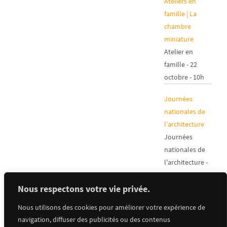
Ateliers en
famille | La
chambre
miniature
Atelier en
famille - 22
octobre - 10h
Journées
nationales de
l’architecture
Journées
nationales de
l'architecture -
17 au 19
Nous respectons votre vie privée.
octobre
Nous utilisons des cookies pour améliorer votre expérience de
Visite guidée |
navigation, diffuser des publicités ou des contenus
Un carmel