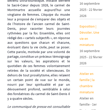
devenu ultra-touristique. Installé derrière
16 septembre
le Sacré-Cœur depuis 1928, le carmel de
2025 - 22 février
Montmartre accueille aujourd’hui une
vingtaine de femmes. L’équipe du musée
2026
leur a proposé de s’emparer des objets et
de l’histoire de l’ancien carmel de Saint-
Exposition |
Denis, pour raconter leurs journées
Dévoiler. Une
rythmées par la foi. Ensemble, elles ont
rédigé des « cartels subjectifs », en réponse
vie en
aux questions que chacun et chacune,
miniature
évoluant dans la vie civile, peut se poser.
16 septembre
Cette parole, motivée par une volonté de
partage, constitue un précieux témoignage
2025 - 22 février
sur les valeurs, les aspirations et le
2026
quotidien de ces femmes volontairement
retirées de la société et silencieuses. En
Atelier en
dehors de tout prosélytisme, elles relaient
famille | la
un certain point de vue sur le monde,
nourri par leur spiritualité et par un
chambre
dévouement profond, semblable à celui
miniature
des fondatrices du carmel de Saint-Denis il
Atelier en
y a quatre siècles.
famille - 1er
Le communiqué de presse est consultable