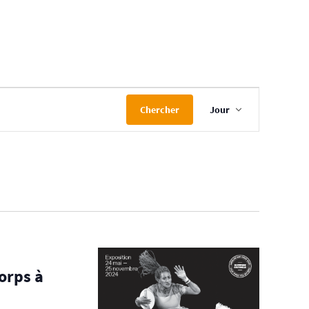
Navigation
Chercher
Jour
de
vues
Évènement
orps à