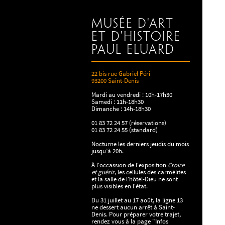
Musée d'art
et d'histoire
Paul Eluard
22 bis rue Gabriel Péri
93200 Saint-Denis
Mardi au vendredi : 10h-17h30
Samedi : 11h-18h30
Dimanche : 14h-18h30
01 83 72 24 57 (réservations)
01 83 72 24 55 (standard)
Nocturne les derniers jeudis du mois
jusqu’à 20h.
À l'occassion de l'exposition
Croire
et guérir
, les cellules des carmélites
et la salle de l'hôtel-Dieu ne sont
plus visibles en l'état.
Du 31 juillet au 17 août, la ligne 13
ne dessert aucun arrêt à Saint-
Denis. Pour préparer votre trajet,
rendez vous à la page "Infos