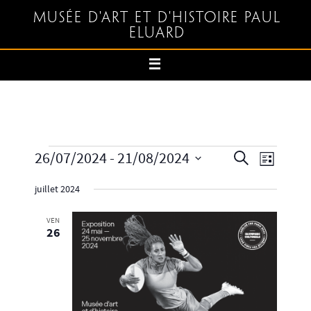
Musée d'art et d'histoire Paul
Eluard
26/07/2024
 - 
21/08/2024
Recherche
Navigation
Recherche
Liste
et
de
Sélectionnez
juillet 2024
navigation
vues
une
de
Évènemen
date.
VEN
vues
26
Évènements