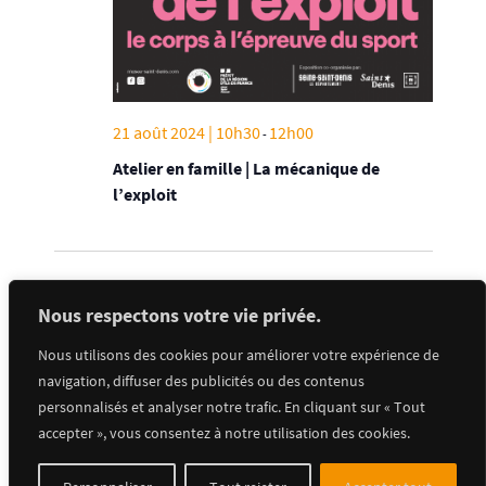
21 août 2024 | 10h30
12h00
-
Atelier en famille | La mécanique de
l’exploit
Évènements
Évènements
précédents
Aujourd’hui
suivants
Nous respectons votre vie privée.
Nous utilisons des cookies pour améliorer votre expérience de
S’abonner au calendrier
navigation, diffuser des publicités ou des contenus
personnalisés et analyser notre trafic. En cliquant sur « Tout
accepter », vous consentez à notre utilisation des cookies.