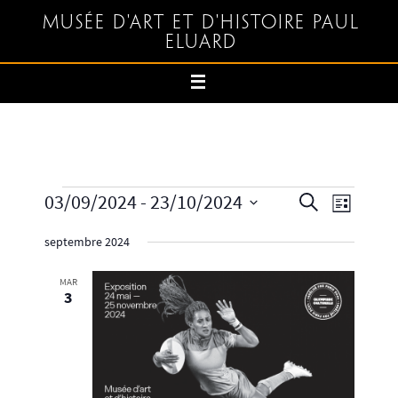
Musée d'art et d'histoire Paul
Eluard
03/09/2024
 - 
23/10/2024
Recherche
Navigation
Recherche
Liste
et
de
Sélectionnez
septembre 2024
navigation
vues
une
de
Évènemen
date.
MAR
vues
3
Évènements